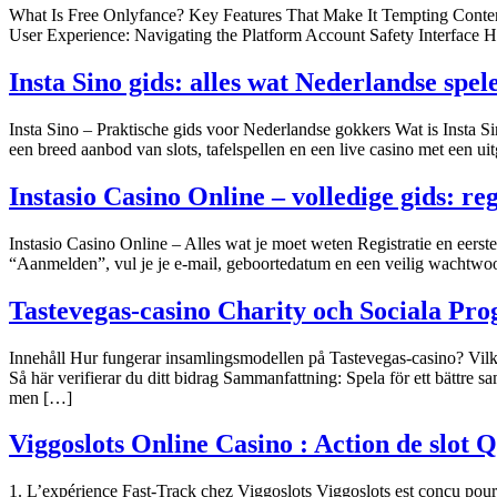
What Is Free Onlyfance? Key Features That Make It Tempting Conten
User Experience: Navigating the Platform Account Safety Interface 
Insta Sino gids: alles wat Nederlandse spe
Insta Sino – Praktische gids voor Nederlandse gokkers Wat is Insta S
een breed aanbod van slots, tafelspellen en een live casino met een 
Instasio Casino Online – volledige gids: r
Instasio Casino Online – Alles wat je moet weten Registratie en eerste 
“Aanmelden”, vul je je e‑mail, geboortedatum en een veilig wachtwoord
Tastevegas-casino Charity och Sociala Pr
Innehåll Hur fungerar insamlingsmodellen på Tastevegas-casino? Vilka
Så här verifierar du ditt bidrag Sammanfattning: Spela för ett bättre 
men […]
Viggoslots Online Casino : Action de slot
1. L’expérience Fast‑Track chez Viggoslots Viggoslots est conçu pour l