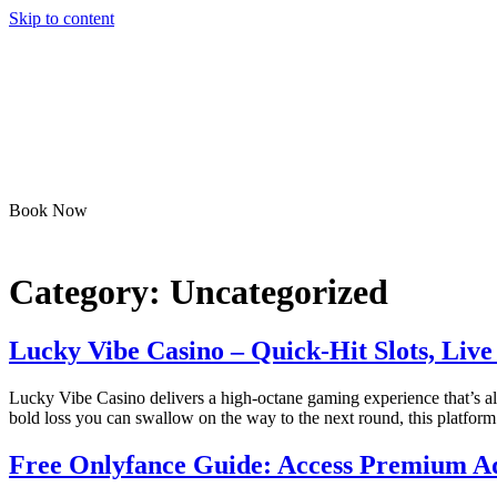
Skip to content
Book Now
Category:
Uncategorized
Lucky Vibe Casino – Quick‑Hit Slots, Live
Lucky Vibe Casino delivers a high‑octane gaming experience that’s all 
bold loss you can swallow on the way to the next round, this platform 
Free Onlyfance Guide: Access Premium Adu