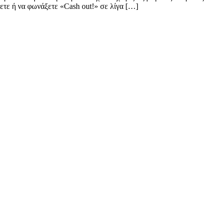
ετε ή να φωνάξετε «Cash out!» σε λίγα […]