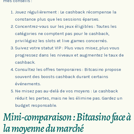
mes conseils :
Jouez régulièrement : Le cashback récompense la
constance plus que les sessions éparses.
Concentrez-vous sur les jeux éligibles : Toutes les
catégories ne comptent pas pour le cashback,
privilégiez les slots et live games concernés.
Suivez votre statut VIP : Plus vous misez, plus vous
progressez dans les niveaux et augmentez le taux de
cashback.
Consultez les offres temporaires : Bitcasino propose
souvent des boosts cashback durant certains
événements.
Ne misez pas au-delà de vos moyens : Le cashback
réduit les pertes, mais ne les élimine pas. Gardez un
budget responsable.
Mini-comparaison : Bitcasino face à
la moyenne du marché