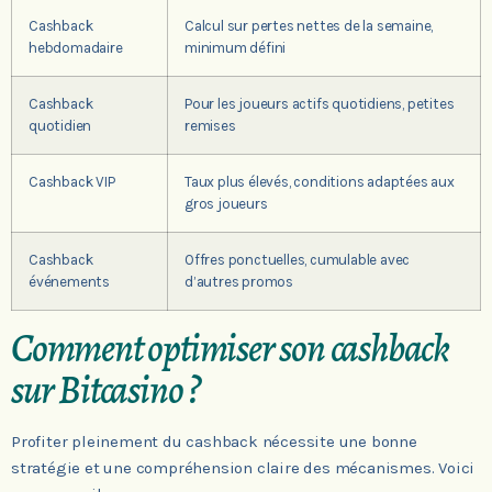
Cashback
Calcul sur pertes nettes de la semaine,
hebdomadaire
minimum défini
Cashback
Pour les joueurs actifs quotidiens, petites
quotidien
remises
Cashback VIP
Taux plus élevés, conditions adaptées aux
gros joueurs
Cashback
Offres ponctuelles, cumulable avec
événements
d’autres promos
Comment optimiser son cashback
sur Bitcasino ?
Profiter pleinement du cashback nécessite une bonne
stratégie et une compréhension claire des mécanismes. Voici