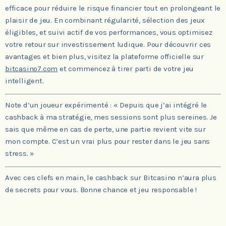
efficace pour réduire le risque financier tout en prolongeant le
plaisir de jeu. En combinant régularité, sélection des jeux
éligibles, et suivi actif de vos performances, vous optimisez
votre retour sur investissement ludique. Pour découvrir ces
avantages et bien plus, visitez la plateforme officielle sur
bitcasino7.com
et commencez à tirer parti de votre jeu
intelligent.
Note d’un joueur expérimenté : « Depuis que j’ai intégré le
cashback à ma stratégie, mes sessions sont plus sereines. Je
sais que même en cas de perte, une partie revient vite sur
mon compte. C’est un vrai plus pour rester dans le jeu sans
stress. »
Avec ces clefs en main, le cashback sur Bitcasino n’aura plus
de secrets pour vous. Bonne chance et jeu responsable !