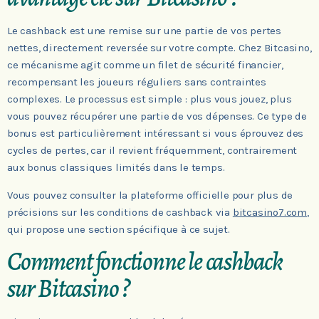
Le cashback est une remise sur une partie de vos pertes
nettes, directement reversée sur votre compte. Chez Bitcasino,
ce mécanisme agit comme un filet de sécurité financier,
recompensant les joueurs réguliers sans contraintes
complexes. Le processus est simple : plus vous jouez, plus
vous pouvez récupérer une partie de vos dépenses. Ce type de
bonus est particulièrement intéressant si vous éprouvez des
cycles de pertes, car il revient fréquemment, contrairement
aux bonus classiques limités dans le temps.
Vous pouvez consulter la plateforme officielle pour plus de
précisions sur les conditions de cashback via
bitcasino7.com
,
qui propose une section spécifique à ce sujet.
Comment fonctionne le cashback
sur Bitcasino ?