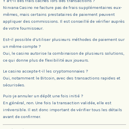
Y a-t-il des frais cachés lors des transactions ?
Nirvana Casino ne facture pas de frais supplémentaires eux-
mêmes, mais certains prestataires de paiement peuvent
appliquer des commissions. Il est conseillé de vérifier auprès
de votre fournisseur.
Est-il possible d’utiliser plusieurs méthodes de paiement sur
un même compte ?
Oui, le casino autorise la combinaison de plusieurs solutions,
ce qui donne plus de flexibilité aux joueurs.
Le casino accepte-t-il les cryptomonnaies ?
Oui, notamment le Bitcoin, avec des transactions rapides et
sécurisées.
Puis-je annuler un dépôt une fois initié ?
En général, non. Une fois la transaction validée, elle est
irréversible. Il est donc important de vérifier tous les détails
avant de confirmer.