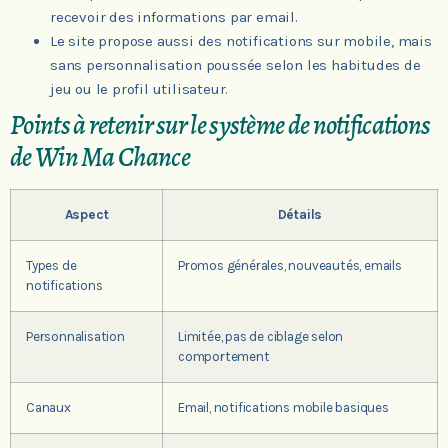
recevoir des informations par email.
Le site propose aussi des notifications sur mobile, mais
sans personnalisation poussée selon les habitudes de
jeu ou le profil utilisateur.
Points à retenir sur le système de notifications
de Win Ma Chance
Aspect
Détails
Types de
Promos générales, nouveautés, emails
notifications
Personnalisation
Limitée, pas de ciblage selon
comportement
Canaux
Email, notifications mobile basiques