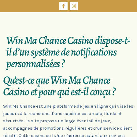
Win Ma Chance Casino dispose-t-
il d’un système de notifications
personnalisées ?
Qu’est-ce que Win Ma Chance
Casino et pour qui est-il conçu ?
Win Ma Chance est une plateforme de jeu en ligne qui vise les
joueurs à la recherche d’une expérience simple, fluide et
sécurisée. Le site propose un large éventail de jeux,
accompagnés de promotions régulières et d’un service client
réactif. Cette casino en ligne s’adresse autant aux novices