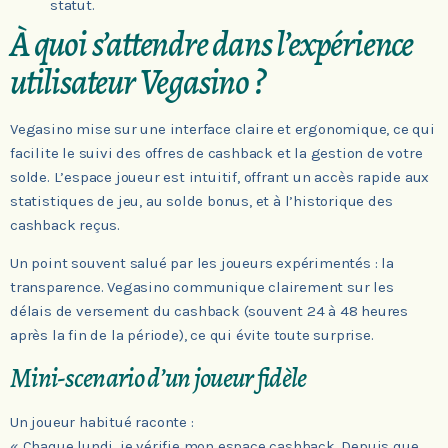
statut.
À quoi s’attendre dans l’expérience
utilisateur Vegasino ?
Vegasino mise sur une interface claire et ergonomique, ce qui
facilite le suivi des offres de cashback et la gestion de votre
solde. L’espace joueur est intuitif, offrant un accès rapide aux
statistiques de jeu, au solde bonus, et à l’historique des
cashback reçus.
Un point souvent salué par les joueurs expérimentés : la
transparence. Vegasino communique clairement sur les
délais de versement du cashback (souvent 24 à 48 heures
après la fin de la période), ce qui évite toute surprise.
Mini-scenario d’un joueur fidèle
Un joueur habitué raconte :
« Chaque lundi, je vérifie mon espace cashback. Depuis que