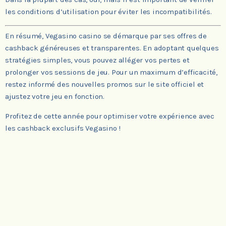
les conditions d’utilisation pour éviter les incompatibilités.
En résumé, Vegasino casino se démarque par ses offres de
cashback généreuses et transparentes. En adoptant quelques
stratégies simples, vous pouvez alléger vos pertes et
prolonger vos sessions de jeu. Pour un maximum d’efficacité,
restez informé des nouvelles promos sur le site officiel et
ajustez votre jeu en fonction.
Profitez de cette année pour optimiser votre expérience avec
les cashback exclusifs Vegasino !