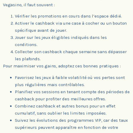
Vegasino, il faut souvent :
Vérifier les promotions en cours dans l’espace dédié.
Activer le cashback via une case à cocher ou un bouton
spécifique avant de jouer.
Jouer sur les jeux éligibles indiqués dans les
conditions.
Collecter son cashback chaque semaine sans dépasser
les plafonds.
Pour maximiser vos gains, adoptez ces bonnes pratiques :
Favorisez les jeux à faible volatilité où vos pertes sont
plus régulières mais contrôlables.
Planifiez vos sessions en tenant compte des périodes de
cashback pour profiter des meilleures offres.
Combinez cashback et autres bonus pour un effet
cumulatif, sans oublier les limites imposées.
Suivez les évolutions des programmes VIP, car des taux
supérieurs peuvent apparaître en fonction de votre