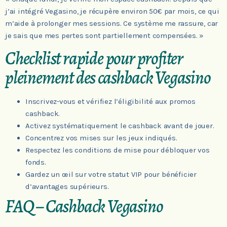
j’ai intégré Vegasino, je récupère environ 50€ par mois, ce qui
m’aide à prolonger mes sessions. Ce système me rassure, car
je sais que mes pertes sont partiellement compensées. »
Checklist rapide pour profiter
pleinement des cashback Vegasino
Inscrivez-vous et vérifiez l’éligibilité aux promos
cashback.
Activez systématiquement le cashback avant de jouer.
Concentrez vos mises sur les jeux indiqués.
Respectez les conditions de mise pour débloquer vos
fonds.
Gardez un œil sur votre statut VIP pour bénéficier
d’avantages supérieurs.
FAQ – Cashback Vegasino