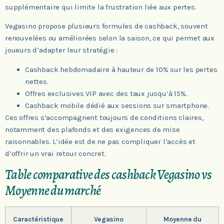
supplémentaire qui limite la frustration liée aux pertes.
Vegasino propose plusieurs formules de cashback, souvent
renouvelées ou améliorées selon la saison, ce qui permet aux
joueurs d’adapter leur stratégie :
Cashback hebdomadaire à hauteur de 10% sur les pertes
nettes.
Offres exclusives VIP avec des taux jusqu’à 15%.
Cashback mobile dédié aux sessions sur smartphone.
Ces offres s’accompagnent toujours de conditions claires,
notamment des plafonds et des exigences de mise
raisonnables. L’idée est de ne pas compliquer l’accès et
d’offrir un vrai retour concret.
Table comparative des cashback Vegasino vs
Moyenne du marché
Caractéristique
Vegasino
Moyenne du