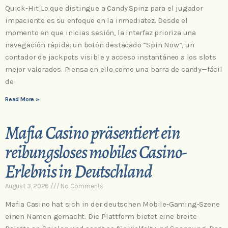
Quick‑Hit Lo que distingue a Candy Spinz para el jugador
impaciente es su enfoque en la inmediatez. Desde el
momento en que inicias sesión, la interfaz prioriza una
navegación rápida: un botón destacado “Spin Now”, un
contador de jackpots visible y acceso instantáneo a los slots
mejor valorados. Piensa en ello como una barra de candy—fácil
de
Read More »
Mafia Casino präsentiert ein
reibungsloses mobiles Casino-
Erlebnis in Deutschland
August 3, 2026
No Comments
Mafia Casino hat sich in der deutschen Mobile-Gaming-Szene
einen Namen gemacht. Die Plattform bietet eine breite