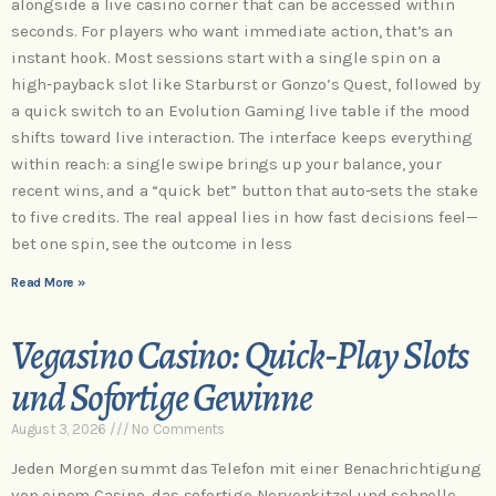
alongside a live casino corner that can be accessed within
seconds. For players who want immediate action, that’s an
instant hook. Most sessions start with a single spin on a
high‑payback slot like Starburst or Gonzo’s Quest, followed by
a quick switch to an Evolution Gaming live table if the mood
shifts toward live interaction. The interface keeps everything
within reach: a single swipe brings up your balance, your
recent wins, and a “quick bet” button that auto‑sets the stake
to five credits. The real appeal lies in how fast decisions feel—
bet one spin, see the outcome in less
Read More »
Vegasino Casino: Quick‑Play Slots
und Sofortige Gewinne
August 3, 2026
No Comments
Jeden Morgen summt das Telefon mit einer Benachrichtigung
von einem Casino, das sofortige Nervenkitzel und schnelle