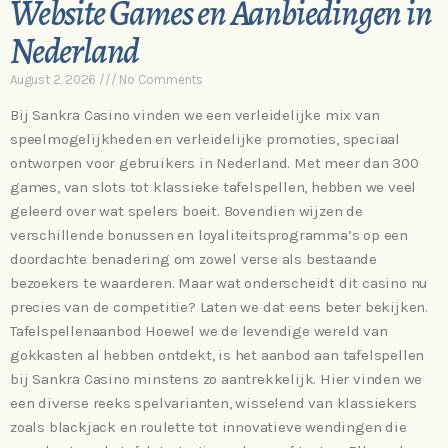
Website Games en Aanbiedingen in
Nederland
August 2, 2026
No Comments
Bij Sankra Casino vinden we een verleidelijke mix van
speelmogelijkheden en verleidelijke promoties, speciaal
ontworpen voor gebruikers in Nederland. Met meer dan 300
games, van slots tot klassieke tafelspellen, hebben we veel
geleerd over wat spelers boeit. Bovendien wijzen de
verschillende bonussen en loyaliteitsprogramma’s op een
doordachte benadering om zowel verse als bestaande
bezoekers te waarderen. Maar wat onderscheidt dit casino nu
precies van de competitie? Laten we dat eens beter bekijken.
Tafelspellenaanbod Hoewel we de levendige wereld van
gokkasten al hebben ontdekt, is het aanbod aan tafelspellen
bij Sankra Casino minstens zo aantrekkelijk. Hier vinden we
een diverse reeks spelvarianten, wisselend van klassiekers
zoals blackjack en roulette tot innovatieve wendingen die