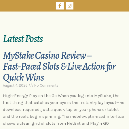
Latest Posts
MyStake Casino Review –
Fast‑Paced Slots & Live Action for
Quick Wins
August 4, 2026
No Comments
High‑Energy Play on the Go When you log into MyStake, the
first thing that catches your eye is the instant‑play layout—no
download required, just a quick tap on your phone or tablet
and the reels begin spinning. The mobile‑optimised interface
shows a clean grid of slots from NetEnt and Play’n GO