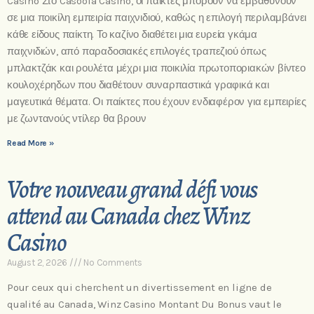
Casino Στο Casoola Casino, οι παίκτες μπορούν να εμβαθύνουν
σε μια ποικίλη εμπειρία παιχνιδιού, καθώς η επιλογή περιλαμβάνει
κάθε είδους παίκτη. Το καζίνο διαθέτει μια ευρεία γκάμα
παιχνιδιών, από παραδοσιακές επιλογές τραπεζιού όπως
μπλακτζάκ και ρουλέτα μέχρι μια ποικιλία πρωτοποριακών βίντεο
κουλοχέρηδων που διαθέτουν συναρπαστικά γραφικά και
μαγευτικά θέματα. Οι παίκτες που έχουν ενδιαφέρον για εμπειρίες
με ζωντανούς ντίλερ θα βρουν
Read More »
Votre nouveau grand défi vous
attend au Canada chez Winz
Casino
August 2, 2026
No Comments
Pour ceux qui cherchent un divertissement en ligne de
qualité au Canada, Winz Casino Montant Du Bonus vaut le