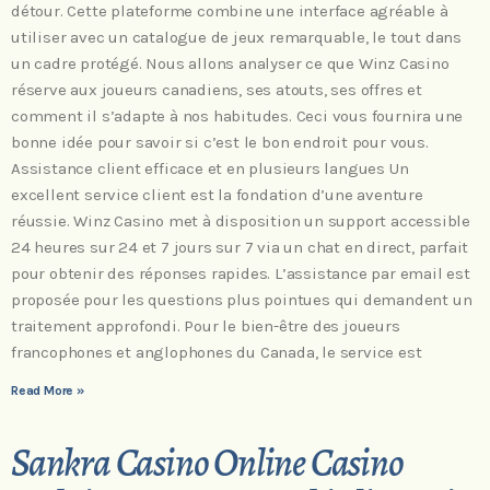
détour. Cette plateforme combine une interface agréable à
utiliser avec un catalogue de jeux remarquable, le tout dans
un cadre protégé. Nous allons analyser ce que Winz Casino
réserve aux joueurs canadiens, ses atouts, ses offres et
comment il s’adapte à nos habitudes. Ceci vous fournira une
bonne idée pour savoir si c’est le bon endroit pour vous.
Assistance client efficace et en plusieurs langues Un
excellent service client est la fondation d’une aventure
réussie. Winz Casino met à disposition un support accessible
24 heures sur 24 et 7 jours sur 7 via un chat en direct, parfait
pour obtenir des réponses rapides. L’assistance par email est
proposée pour les questions plus pointues qui demandent un
traitement approfondi. Pour le bien-être des joueurs
francophones et anglophones du Canada, le service est
Read More »
Sankra Casino Online Casino