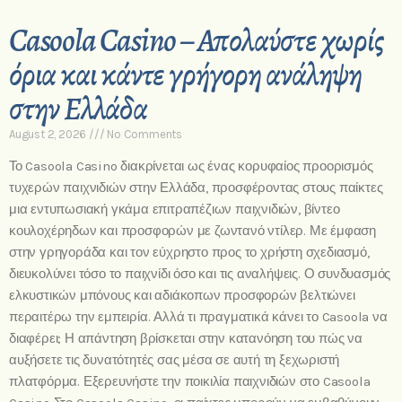
Casoola Casino – Απολαύστε χωρίς
όρια και κάντε γρήγορη ανάληψη
στην Ελλάδα
August 2, 2026
No Comments
Το Casoola Casino διακρίνεται ως ένας κορυφαίος προορισμός
τυχερών παιχνιδιών στην Ελλάδα, προσφέροντας στους παίκτες
μια εντυπωσιακή γκάμα επιτραπέζιων παιχνιδιών, βίντεο
κουλοχέρηδων και προσφορών με ζωντανό ντίλερ. Με έμφαση
στην γρηγοράδα και τον εύχρηστο προς το χρήστη σχεδιασμό,
διευκολύνει τόσο το παιχνίδι όσο και τις αναλήψεις. Ο συνδυασμός
ελκυστικών μπόνους και αδιάκοπων προσφορών βελτιώνει
περαιτέρω την εμπειρία. Αλλά τι πραγματικά κάνει το Casoola να
διαφέρει; Η απάντηση βρίσκεται στην κατανόηση του πώς να
αυξήσετε τις δυνατότητές σας μέσα σε αυτή τη ξεχωριστή
πλατφόρμα. Εξερευνήστε την ποικιλία παιχνιδιών στο Casoola