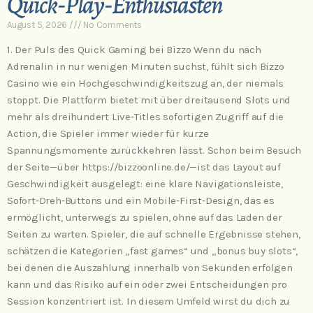
Quick‑Play‑Enthusiasten
August 5, 2026
No Comments
1. Der Puls des Quick Gaming bei Bizzo Wenn du nach
Adrenalin in nur wenigen Minuten suchst, fühlt sich Bizzo
Casino wie ein Hochgeschwindigkeitszug an, der niemals
stoppt. Die Plattform bietet mit über dreitausend Slots und
mehr als dreihundert Live‑Titles sofortigen Zugriff auf die
Action, die Spieler immer wieder für kurze
Spannungsmomente zurückkehren lässt. Schon beim Besuch
der Seite—über https://bizzoonline.de/—ist das Layout auf
Geschwindigkeit ausgelegt: eine klare Navigationsleiste,
Sofort‑Dreh‑Buttons und ein Mobile‑First‑Design, das es
ermöglicht, unterwegs zu spielen, ohne auf das Laden der
Seiten zu warten. Spieler, die auf schnelle Ergebnisse stehen,
schätzen die Kategorien „fast games“ und „bonus buy slots“,
bei denen die Auszahlung innerhalb von Sekunden erfolgen
kann und das Risiko auf ein oder zwei Entscheidungen pro
Session konzentriert ist. In diesem Umfeld wirst du dich zu