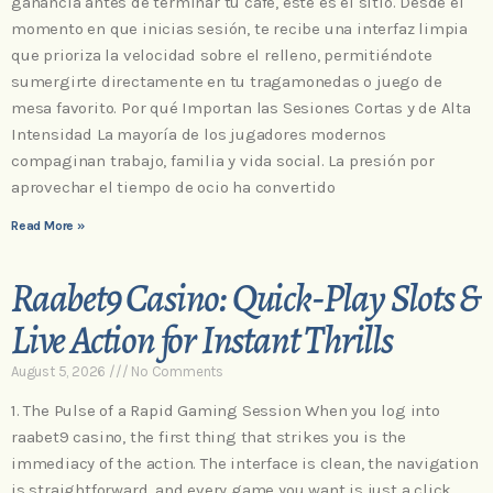
ganancia antes de terminar tu café, este es el sitio. Desde el
momento en que inicias sesión, te recibe una interfaz limpia
que prioriza la velocidad sobre el relleno, permitiéndote
sumergirte directamente en tu tragamonedas o juego de
mesa favorito. Por qué Importan las Sesiones Cortas y de Alta
Intensidad La mayoría de los jugadores modernos
compaginan trabajo, familia y vida social. La presión por
aprovechar el tiempo de ocio ha convertido
Read More »
Raabet9 Casino: Quick‑Play Slots &
Live Action for Instant Thrills
August 5, 2026
No Comments
1. The Pulse of a Rapid Gaming Session When you log into
raabet9 casino, the first thing that strikes you is the
immediacy of the action. The interface is clean, the navigation
is straightforward, and every game you want is just a click