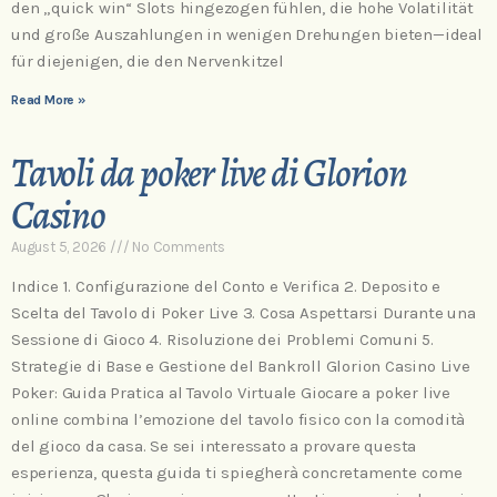
den „quick win“ Slots hingezogen fühlen, die hohe Volatilität
und große Auszahlungen in wenigen Drehungen bieten—ideal
für diejenigen, die den Nervenkitzel
Read More »
Tavoli da poker live di Glorion
Casino
August 5, 2026
No Comments
Indice 1. Configurazione del Conto e Verifica 2. Deposito e
Scelta del Tavolo di Poker Live 3. Cosa Aspettarsi Durante una
Sessione di Gioco 4. Risoluzione dei Problemi Comuni 5.
Strategie di Base e Gestione del Bankroll Glorion Casino Live
Poker: Guida Pratica al Tavolo Virtuale Giocare a poker live
online combina l’emozione del tavolo fisico con la comodità
del gioco da casa. Se sei interessato a provare questa
esperienza, questa guida ti spiegherà concretamente come