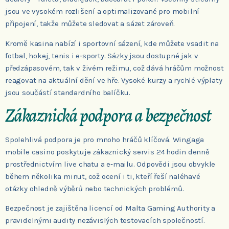
jsou ve vysokém rozlišení a optimalizované pro mobilní
připojení, takže můžete sledovat a sázet zároveň.
Kromě kasina nabízí i sportovní sázení, kde můžete vsadit na
fotbal, hokej, tenis i e‑sporty. Sázky jsou dostupné jak v
předzápasovém, tak v živém režimu, což dává hráčům možnost
reagovat na aktuální dění ve hře. Vysoké kurzy a rychlé výplaty
jsou součástí standardního balíčku.
Zákaznická podpora a bezpečnost
Spolehlivá podpora je pro mnoho hráčů klíčová. Wingaga
mobile casino poskytuje zákaznický servis 24 hodin denně
prostřednictvím live chatu a e‑mailu. Odpovědi jsou obvykle
během několika minut, což ocení i ti, kteří řeší naléhavé
otázky ohledně výběrů nebo technických problémů.
Bezpečnost je zajištěna licencí od Malta Gaming Authority a
pravidelnými audity nezávislých testovacích společností.