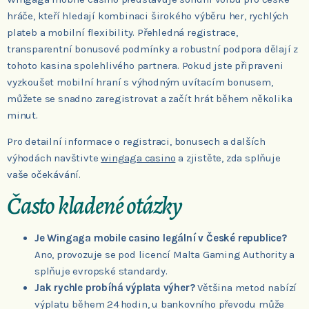
hráče, kteří hledají kombinaci širokého výběru her, rychlých
plateb a mobilní flexibility. Přehledná registrace,
transparentní bonusové podmínky a robustní podpora dělají z
tohoto kasina spolehlivého partnera. Pokud jste připraveni
vyzkoušet mobilní hraní s výhodným uvítacím bonusem,
můžete se snadno zaregistrovat a začít hrát během několika
minut.
Pro detailní informace o registraci, bonusech a dalších
výhodách navštivte
wingaga casino
a zjistěte, zda splňuje
vaše očekávání.
Často kladené otázky
Je Wingaga mobile casino legální v České republice?
Ano, provozuje se pod licencí Malta Gaming Authority a
splňuje evropské standardy.
Jak rychle probíhá výplata výher?
Většina metod nabízí
výplatu během 24 hodin, u bankovního převodu může