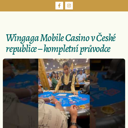
Wingaga Mobile Casino v České
republice – kompletní průvodce