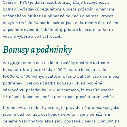
Ověření (KYC) je další fáze, která zajišťuje bezpečnost a
splnění požadavků regulátorů. Budete požádáni o nahrání
občanského průkazu a případně dokladu o adrese. Proces
obvykle trvá do 24 hodin, pokud jsou dokumenty čitelné. Po
úspěšném ověření získáte plný přístup ke všem funkcím,
včetně výběrů a velkých sázek.
Bonusy a podmínky
Wingaga mobile casino láká nováčky štědrým uvítacím
bonusem, který se skládá z 100 % match bonusu až do
10 000 Kč a 100 volných zatočení. Tento balíček však není bez
podmínek – celková částka bonusu i vklad podléhá
sázkovému požadavku 35×. To znamená, že musíte vsadit
35‑násobek bonusu, než budete moci provést první výběr.
Kromě uvítací nabídky existují i pravidelné promoakce, jako
jsou reload bonusy, cashback nebo turnaje s peněžními
cenami. Všechny tyto akce jsou popsané v sekci „Bonusy“ na