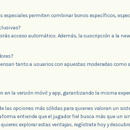
 especiales permiten combinar bonos específicos, espec
clusivas?
irás acceso automático. Además, la suscripción a la news
dores?
ensan tanto a usuarios con apuestas moderadas como al
n en la versión móvil y app, garantizando la misma experi
 las opciones más sólidas para quienes valoran un siste
taforma entiende que el jugador fiel busca más que un si
 quieres explorar estas ventajas, regístrate hoy y descu