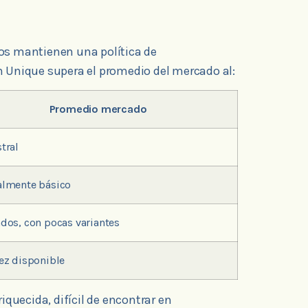
os mantienen una política de
in Unique supera el promedio del mercado al:
Promedio mercado
tral
almente básico
dos, con pocas variantes
ez disponible
quecida, difícil de encontrar en