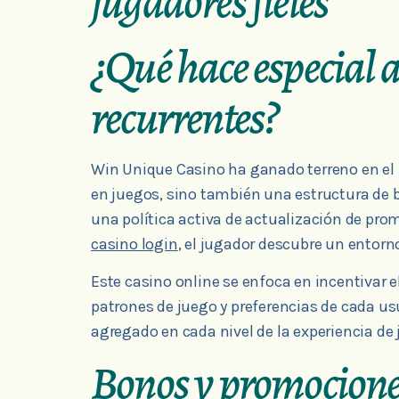
jugadores fieles
¿Qué hace especial
recurrentes?
Win Unique Casino ha ganado terreno en el 
en juegos, sino también una estructura de b
una política activa de actualización de pr
casino login
, el jugador descubre un entor
Este casino online se enfoca en incentivar e
patrones de juego y preferencias de cada us
agregado en cada nivel de la experiencia de 
Bonos y promocione