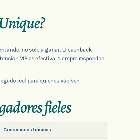
 Unique?
ntando, no solo a ganar. El cashback
tención VIP es efectiva; siempre responden
gregado real para quienes vuelven
gadores fieles
Condiciones básicas