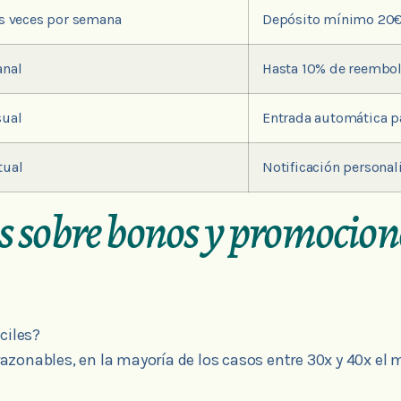
as veces por semana
Depósito mínimo 20€
nal
Hasta 10% de reembols
ual
Entrada automática p
tual
Notificación personal
es sobre bonos y promocio
ciles?
zonables, en la mayoría de los casos entre 30x y 40x el