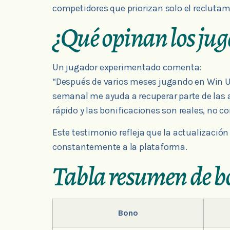
competidores que priorizan solo el reclutam
¿Qué opinan los ju
Un jugador experimentado comenta:
“Después de varios meses jugando en Win Un
semanal me ayuda a recuperar parte de las a
rápido y las bonificaciones son reales, no c
Este testimonio refleja que la actualización
constantemente a la plataforma.
Tabla resumen de bo
Bono