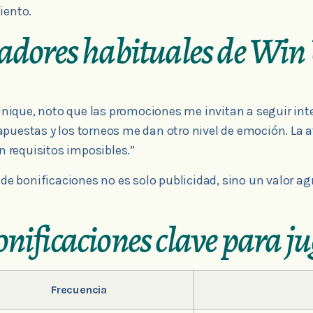
iento.
gadores habituales de Win
ique, noto que las promociones me invitan a seguir inte
puestas y los torneos me dan otro nivel de emoción. La a
on requisitos imposibles.”
 de bonificaciones no es solo publicidad, sino un valor a
nificaciones clave para ju
Frecuencia