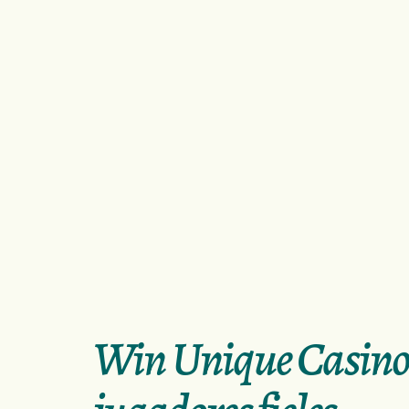
Win Unique Casino 