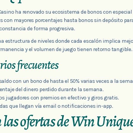
asino ha renovado su ecosistema de bonos con especial a
s con mayores porcentajes hasta bonos sin depósito para
onstancia de forma progresiva.
 una estructura de niveles donde cada escalón implica me
ermanencia y el volumen de juego tienen retorno tangible.
rios frecuentes
saldo con un bono de hasta el 50% varias veces a la sema
entaje del dinero perdido durante la semana.
os jugadores con premios en efectivo y giros gratis.
as que llegan vía email o notificaciones in-app.
as ofertas de Win Unique