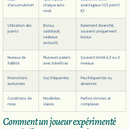
d’accumulation
chaque euro
avantageux (0,5 point/
misé
€)
Utilisation des
Bonus,
Rarement diversifié,
points
cashback,
souvent uniquement
cadeaux
bonus
exclusifs
Niveaux de
Plusieurs paliers
Souvent limité à 2 ou 3
fidélité
avec bénéfices
niveaux
Promotions
Oui, fréquentes
Peu fréquentes ou
exclusives
absentes
Conditions de
Modérées,
Parfois strictes et
mise
claires
complexes
Comment un joueur expérimenté