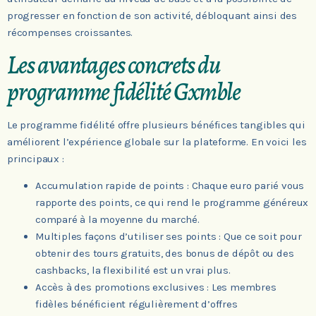
progresser en fonction de son activité, débloquant ainsi des
récompenses croissantes.
Les avantages concrets du
programme fidélité Gxmble
Le programme fidélité offre plusieurs bénéfices tangibles qui
améliorent l’expérience globale sur la plateforme. En voici les
principaux :
Accumulation rapide de points : Chaque euro parié vous
rapporte des points, ce qui rend le programme généreux
comparé à la moyenne du marché.
Multiples façons d’utiliser ses points : Que ce soit pour
obtenir des tours gratuits, des bonus de dépôt ou des
cashbacks, la flexibilité est un vrai plus.
Accès à des promotions exclusives : Les membres
fidèles bénéficient régulièrement d’offres