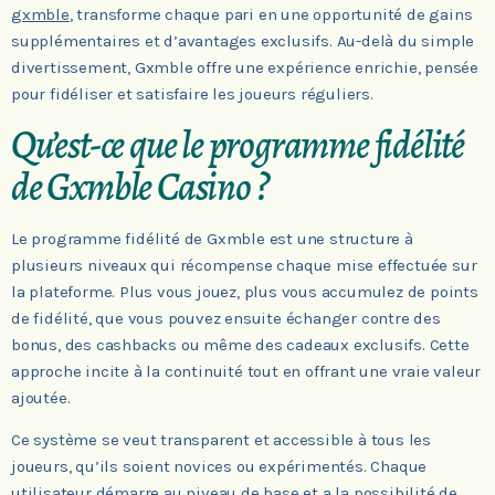
gxmble
, transforme chaque pari en une opportunité de gains
supplémentaires et d’avantages exclusifs. Au-delà du simple
divertissement, Gxmble offre une expérience enrichie, pensée
pour fidéliser et satisfaire les joueurs réguliers.
Qu’est-ce que le programme fidélité
de Gxmble Casino ?
Le programme fidélité de Gxmble est une structure à
plusieurs niveaux qui récompense chaque mise effectuée sur
la plateforme. Plus vous jouez, plus vous accumulez de points
de fidélité, que vous pouvez ensuite échanger contre des
bonus, des cashbacks ou même des cadeaux exclusifs. Cette
approche incite à la continuité tout en offrant une vraie valeur
ajoutée.
Ce système se veut transparent et accessible à tous les
joueurs, qu’ils soient novices ou expérimentés. Chaque
utilisateur démarre au niveau de base et a la possibilité de