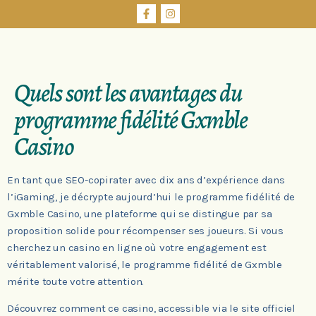
Quels sont les avantages du
programme fidélité Gxmble
Casino
En tant que SEO-copirater avec dix ans d’expérience dans
l’iGaming, je décrypte aujourd’hui le programme fidélité de
Gxmble Casino, une plateforme qui se distingue par sa
proposition solide pour récompenser ses joueurs. Si vous
cherchez un casino en ligne où votre engagement est
véritablement valorisé, le programme fidélité de Gxmble
mérite toute votre attention.
Découvrez comment ce casino, accessible via le site officiel