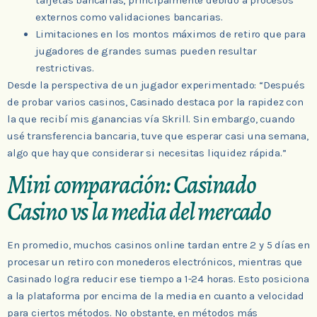
externos como validaciones bancarias.
Limitaciones en los montos máximos de retiro que para
jugadores de grandes sumas pueden resultar
restrictivas.
Desde la perspectiva de un jugador experimentado: “Después
de probar varios casinos, Casinado destaca por la rapidez con
la que recibí mis ganancias vía Skrill. Sin embargo, cuando
usé transferencia bancaria, tuve que esperar casi una semana,
algo que hay que considerar si necesitas liquidez rápida.”
Mini comparación: Casinado
Casino vs la media del mercado
En promedio, muchos casinos online tardan entre 2 y 5 días en
procesar un retiro con monederos electrónicos, mientras que
Casinado logra reducir ese tiempo a 1-24 horas. Esto posiciona
a la plataforma por encima de la media en cuanto a velocidad
para ciertos métodos. No obstante, en métodos más