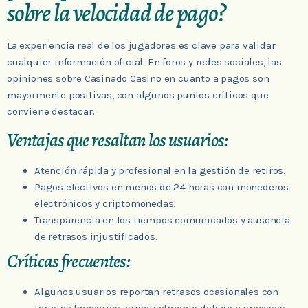
sobre la velocidad de pago?
La experiencia real de los jugadores es clave para validar
cualquier información oficial. En foros y redes sociales, las
opiniones sobre Casinado Casino en cuanto a pagos son
mayormente positivas, con algunos puntos críticos que
conviene destacar.
Ventajas que resaltan los usuarios:
Atención rápida y profesional en la gestión de retiros.
Pagos efectivos en menos de 24 horas con monederos
electrónicos y criptomonedas.
Transparencia en los tiempos comunicados y ausencia
de retrasos injustificados.
Críticas frecuentes:
Algunos usuarios reportan retrasos ocasionales con
tarjetas bancarias, principalmente debido a procesos