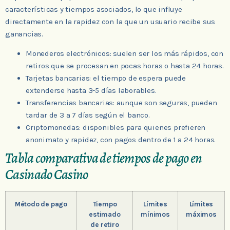
características y tiempos asociados, lo que influye
directamente en la rapidez con la que un usuario recibe sus
ganancias.
Monederos electrónicos: suelen ser los más rápidos, con
retiros que se procesan en pocas horas o hasta 24 horas.
Tarjetas bancarias: el tiempo de espera puede
extenderse hasta 3-5 días laborables.
Transferencias bancarias: aunque son seguras, pueden
tardar de 3 a 7 días según el banco.
Criptomonedas: disponibles para quienes prefieren
anonimato y rapidez, con pagos dentro de 1 a 24 horas.
Tabla comparativa de tiempos de pago en
Casinado Casino
Método de pago
Tiempo
Límites
Límites
estimado
mínimos
máximos
de retiro